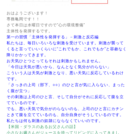
おはようございます！
専務亀岡です！！
さて本日は水曜日ですので”心の環境整備”
主体性を発揮するです。
第一の習慣「主体性を発揮する」－刺激と反応編
私たちは、毎日いろいろな刺激を受けています。刺激が襲って
くると言っていいくらいに“これでもか、これでもか”と容赦なく
降りかかってきます。
お天気ひとつとってもそれは刺激かもしれません。
「今日は天気が悪いから、なんとなく気分がのらない」
こういう人は天気が刺激となり、悪い天気に反応しているわけ
です。
「さっきの上司（部下、○○）のひと言が気に入らない、まった
く腹が立つ」
その刺激は上司のひと言、そして自分がそれに反応して腹を立
てているのです。
でも、悪い天気で気分がのらないのも、上司のひと言にカチン
ときて腹を立てているのも、自分自身がそうしているのです。
私たちは何も刺激の奴隷にならなくていいのです。
【米国・ダラスのあるお父さんの話】
小さなお嬢さんがジュースを持ってリビングに入ってきまし