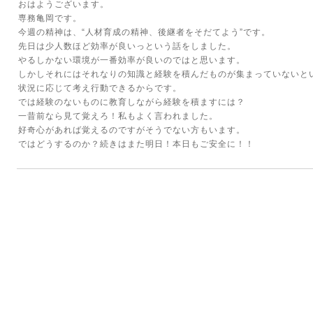
おはようございます。
専務亀岡です。
今週の精神は、“人材育成の精神、後継者をそだてよう”です。
先日は少人数ほど効率が良いっという話をしました。
やるしかない環境が一番効率が良いのではと思います。
しかしそれにはそれなりの知識と経験を積んだものが集まっていないと
状況に応じて考え行動できるからです。
では経験のないものに教育しながら経験を積ますには？
一昔前なら見て覚えろ！私もよく言われました。
好奇心があれば覚えるのですがそうでない方もいます。
ではどうするのか？続きはまた明日！本日もご安全に！！