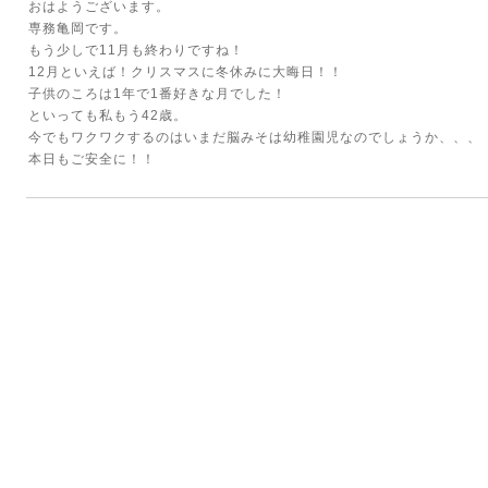
おはようございます。
専務亀岡です。
もう少しで11月も終わりですね！
12月といえば！クリスマスに冬休みに大晦日！！
子供のころは1年で1番好きな月でした！
といっても私もう42歳。
今でもワクワクするのはいまだ脳みそは幼稚園児なのでしょうか、、、
本日もご安全に！！