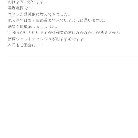
おはようございます。
専務亀岡です！
コロナが爆発的に増えてきました。
他人事ではなく目の前まで来ているように思いますね。
感染予防徹底しましょうね。
手洗うがいといいますが外作業の方はなかなか手が洗えません。
除菌ウェットティッシュがおすすめですよ！
本日もご安全に！！