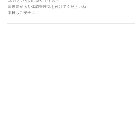
10月というのに暑いですね～
寒暖差があり体調管理気を付けてくださいね！
本日もご安全に！！